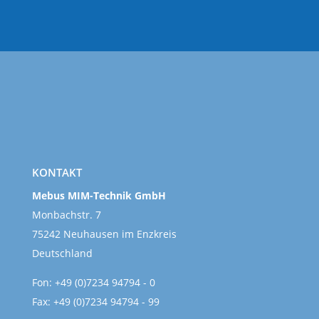
KONTAKT
Mebus MIM-Technik GmbH
Monbachstr. 7
75242 Neuhausen
im Enzkreis
Deutschland
Fon: +49 (0)7234 94794 - 0
Fax: +49 (0)7234 94794 - 99