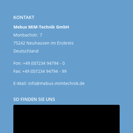
KONTAKT
Mebus MIM-Technik GmbH
Monbachstr. 7
75242 Neuhausen
im Enzkreis
Deutschland
Fon: +49 (0)7234 94794 - 0
Fax: +49 (0)7234 94794 - 99
E-Mail:
info@mebus-mimtechnik.de
SO FINDEN SIE UNS