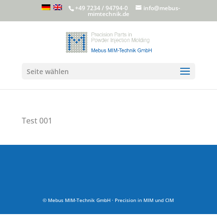
+49 7234 / 94794-0
info@mebus-
mimtechnik.de
Seite wählen
Test 001
© Mebus MIM-Technik GmbH · Precision in MIM und CIM
Our address